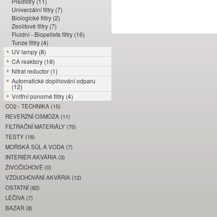
Předfiltry (11)
Univerzální filtry (7)
Biologické filtry (2)
Zeolitové filtry (7)
Fluidní - Biopellets filtry (16)
Tunze filtry (4)
UV lampy (8)
CA reaktory (18)
Nitrat reductor (1)
Automatické doplňování odparu
(12)
Vnitřní ponorné filtry (4)
CO2 - TECHNIKA (15)
REVERZNÍ OSMÓZA (11)
FILTRAČNÍ MATERIÁLY (75)
TESTY (18)
MOŘSKÁ SŮL A VODA (7)
INTERIÉR AKVÁRIA (3)
ŽIVOČICHOVÉ (0)
VZDUCHOVÁNÍ AKVÁRIA (12)
OSTATNÍ (82)
LÉČIVA (7)
BAZAR (8)