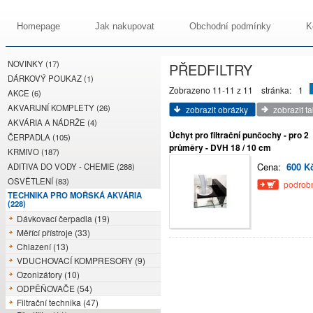
Homepage
Jak nakupovat
Obchodní podmínky
K
NOVINKY (17)
PŘEDFILTRY
DÁRKOVÝ POUKAZ (1)
Zobrazeno 11-11 z 11
stránka:
1
AKCE (6)
AKVARIJNÍ KOMPLETY (26)
zobrazit obrázky
zobrazit t
AKVÁRIA A NÁDRŽE (4)
Úchyt pro filtrační punčochy - pro 2
ČERPADLA (105)
průměry - DVH 18 / 10 cm
KRMIVO (187)
Cena:
600 K
ADITIVA DO VODY - CHEMIE (288)
OSVĚTLENÍ (83)
podrobn
TECHNIKA PRO MOŘSKÁ AKVÁRIA
(228)
Dávkovací čerpadla (19)
Měřící přístroje (33)
Chlazení (13)
VDUCHOVACÍ KOMPRESORY (9)
Ozonizátory (10)
ODPĚŇOVAČE (54)
Filtrační technika (47)