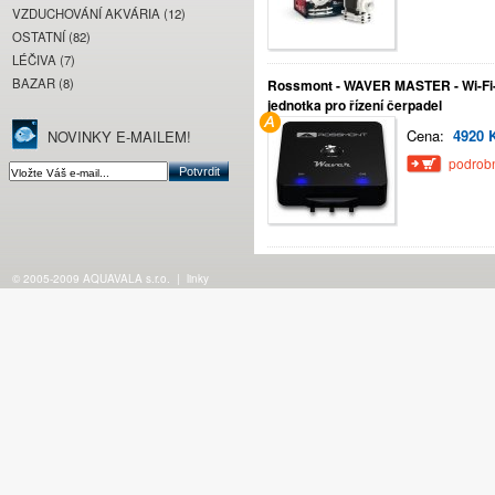
VZDUCHOVÁNÍ AKVÁRIA (12)
OSTATNÍ (82)
LÉČIVA (7)
BAZAR (8)
Rossmont - WAVER MASTER - Wi-Fi
jednotka pro řízení čerpadel
Cena:
4920 
NOVINKY E-MAILEM!
podrobn
© 2005-2009 AQUAVALA s.r.o.
|
linky