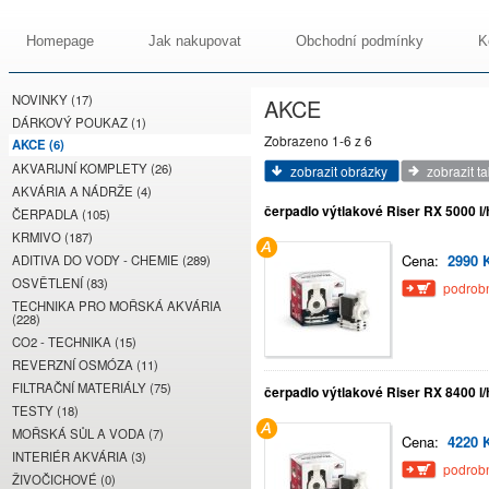
Homepage
Jak nakupovat
Obchodní podmínky
K
NOVINKY (17)
AKCE
DÁRKOVÝ POUKAZ (1)
Zobrazeno 1-6 z 6
AKCE (6)
AKVARIJNÍ KOMPLETY (26)
zobrazit obrázky
zobrazit t
AKVÁRIA A NÁDRŽE (4)
čerpadlo výtlakové Riser RX 5000 l/
ČERPADLA (105)
KRMIVO (187)
Cena:
2990 
ADITIVA DO VODY - CHEMIE (289)
OSVĚTLENÍ (83)
podrobn
TECHNIKA PRO MOŘSKÁ AKVÁRIA
(228)
CO2 - TECHNIKA (15)
REVERZNÍ OSMÓZA (11)
FILTRAČNÍ MATERIÁLY (75)
čerpadlo výtlakové Riser RX 8400 l/
TESTY (18)
MOŘSKÁ SŮL A VODA (7)
Cena:
4220 
INTERIÉR AKVÁRIA (3)
podrobn
ŽIVOČICHOVÉ (0)