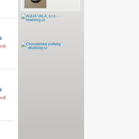
č
osti
č
osti