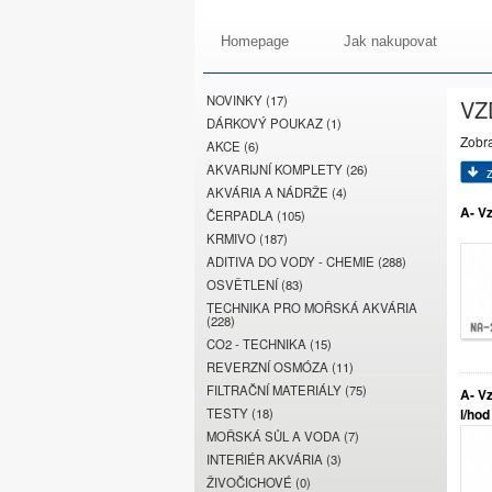
Homepage
Jak nakupovat
NOVINKY (17)
VZ
DÁRKOVÝ POUKAZ (1)
Zobr
AKCE (6)
AKVARIJNÍ KOMPLETY (26)
AKVÁRIA A NÁDRŽE (4)
A- V
ČERPADLA (105)
KRMIVO (187)
ADITIVA DO VODY - CHEMIE (288)
OSVĚTLENÍ (83)
TECHNIKA PRO MOŘSKÁ AKVÁRIA
(228)
CO2 - TECHNIKA (15)
REVERZNÍ OSMÓZA (11)
FILTRAČNÍ MATERIÁLY (75)
A- V
TESTY (18)
l/hod
MOŘSKÁ SŮL A VODA (7)
INTERIÉR AKVÁRIA (3)
ŽIVOČICHOVÉ (0)