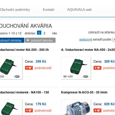
Obchodní podmínky
Kontakt
AQUAVALA web
DUCHOVÁNÍ AKVÁRIA
zobrazit na stránku
azeno 1-10 z 12
stránka:
1
2
vše
sestupně
seřadit podle:
zobrazit obrázky
zobrazit tabulku
zduchovací motor NA-200 - 200 l/h
A- Vzduchovací motor NA-450 - 2x200
Cena:
249 Kč
Cena:
309 Kč
podrobnosti
podrobn
zduchovací motorek - NA100 - 130
Kompresor N-ACO-35 - 35 l/min
Cena:
179 Kč
Cena:
829 Kč
podrobnosti
podrobn