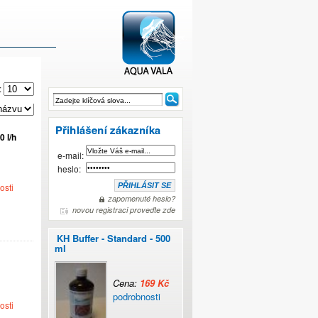
:
 l/h
AQUAVALA.cz
e-mail:
heslo:
osti
zapomenuté heslo?
novou registraci proveďte zde
KH Buffer - Standard - 500
ml
Cena:
169 Kč
podrobnosti
osti