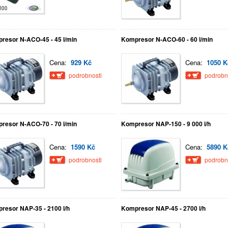
resor N-ACO-45 - 45 l/min
Kompresor N-ACO-60 - 60 l/min
Cena:
929 Kč
Cena:
1050 K
podrobnosti
podrobn
resor N-ACO-70 - 70 l/min
Kompresor NAP-150 - 9 000 l/h
Cena:
1590 Kč
Cena:
5890 K
podrobnosti
podrobn
resor NAP-35 - 2100 l/h
Kompresor NAP-45 - 2700 l/h