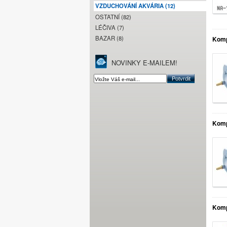
VZDUCHOVÁNÍ AKVÁRIA (12)
OSTATNÍ (82)
LÉČIVA (7)
BAZAR (8)
Komp
NOVINKY E-MAILEM!
Komp
Komp