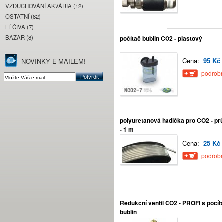
VZDUCHOVÁNÍ AKVÁRIA (12)
OSTATNÍ (82)
LÉČIVA (7)
BAZAR (8)
počítač bublin CO2 - plastový
Cena:
95 Kč
NOVINKY E-MAILEM!
podrobn
polyuretanová hadička pro CO2 - pr
- 1 m
Cena:
25 Kč
podrobn
Redukční ventil CO2 - PROFI s počí
bublin