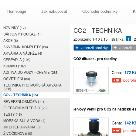
Homepage
Jak nakupovat
Obchodní podmínky
K
NOVINKY (17)
CO2 - TECHNIKA
DÁRKOVÝ POUKAZ (1)
Zobrazeno 1-10 z 15
stránka:
1
2
AKCE (6)
AKVARIJNÍ KOMPLETY (26)
zobrazit obrázky
zobrazit t
AKVÁRIA A NÁDRŽE (4)
CO2 difuser - pro rostliny
ČERPADLA (105)
KRMIVO (187)
Cena:
172 K
ADITIVA DO VODY - CHEMIE (288)
OSVĚTLENÍ (83)
podrobn
TECHNIKA PRO MOŘSKÁ AKVÁRIA
(228)
CO2 - TECHNIKA (15)
REVERZNÍ OSMÓZA (11)
FILTRAČNÍ MATERIÁLY (75)
jehlový ventil pro CO2 na hadičku 
TESTY (18)
MOŘSKÁ SŮL A VODA (7)
Cena:
142 K
INTERIÉR AKVÁRIA (3)
podrobn
ŽIVOČICHOVÉ (0)