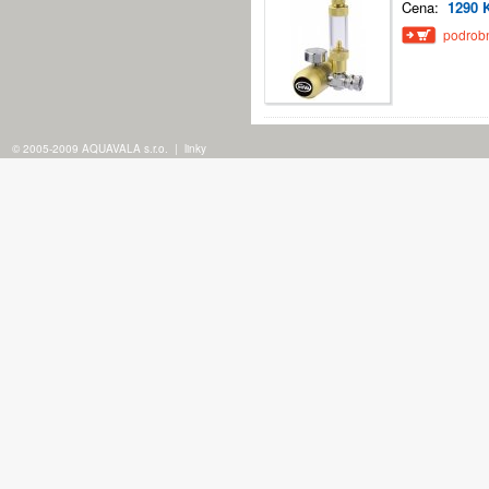
Cena:
1290 
podrobn
© 2005-2009 AQUAVALA s.r.o.
|
linky