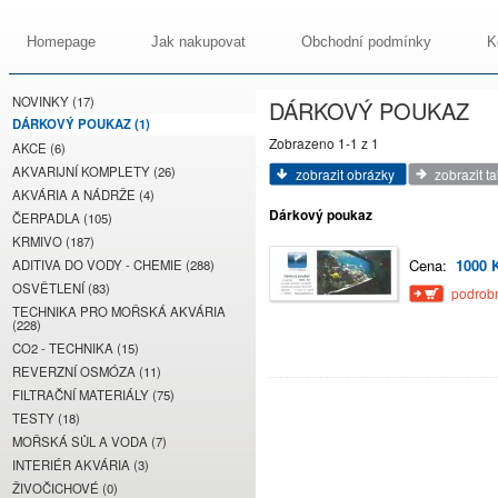
Homepage
Jak nakupovat
Obchodní podmínky
K
NOVINKY (17)
DÁRKOVÝ POUKAZ
DÁRKOVÝ POUKAZ (1)
Zobrazeno 1-1 z 1
AKCE (6)
AKVARIJNÍ KOMPLETY (26)
zobrazit obrázky
zobrazit t
AKVÁRIA A NÁDRŽE (4)
Dárkový poukaz
ČERPADLA (105)
KRMIVO (187)
Cena:
1000 
ADITIVA DO VODY - CHEMIE (288)
OSVĚTLENÍ (83)
podrobn
TECHNIKA PRO MOŘSKÁ AKVÁRIA
(228)
CO2 - TECHNIKA (15)
REVERZNÍ OSMÓZA (11)
FILTRAČNÍ MATERIÁLY (75)
TESTY (18)
MOŘSKÁ SŮL A VODA (7)
INTERIÉR AKVÁRIA (3)
ŽIVOČICHOVÉ (0)