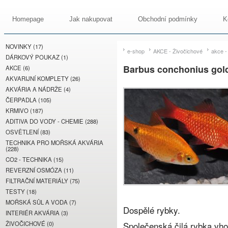
Homepage
Jak nakupovat
Obchodní podmínky
K
NOVINKY (17)
e-shop
AKCE - Živočichové
akce -
DÁRKOVÝ POUKAZ (1)
Barbus conchonius gol
AKCE (6)
AKVARIJNÍ KOMPLETY (26)
AKVÁRIA A NÁDRŽE (4)
ČERPADLA (105)
KRMIVO (187)
ADITIVA DO VODY - CHEMIE (288)
OSVĚTLENÍ (83)
TECHNIKA PRO MOŘSKÁ AKVÁRIA
(228)
CO2 - TECHNIKA (15)
REVERZNÍ OSMÓZA (11)
FILTRAČNÍ MATERIÁLY (75)
TESTY (18)
MOŘSKÁ SŮL A VODA (7)
Dospělé rybky.
INTERIÉR AKVÁRIA (3)
ŽIVOČICHOVÉ (0)
Společenská čilá rybka vh