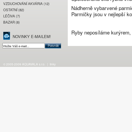
VZDUCHOVÁNÍ AKVÁRIA (12)
Nádherně vybarvené parmič
OSTATNÍ (82)
Parmičky jsou v nejlepší ko
LÉČIVA (7)
BAZAR (8)
Ryby neposíláme kurýrem, 
NOVINKY E-MAILEM!
© 2005-2009 AQUAVALA s.r.o.
|
linky