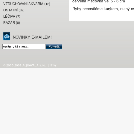
červená mečovka vel 5 - 6 cm
VZDUCHOVÁNÍ AKVÁRIA (12)
Ryby neposíláme kurýrem, nutný o
OSTATNÍ (82)
LÉČIVA (7)
BAZAR (8)
NOVINKY E-MAILEM!
© 2005-2009 AQUAVALA s.r.o.
|
linky