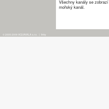
Všechny kanály se zobrazí 
mořský kanál.
© 2005-2009 AQUAVALA s.r.o.
|
linky