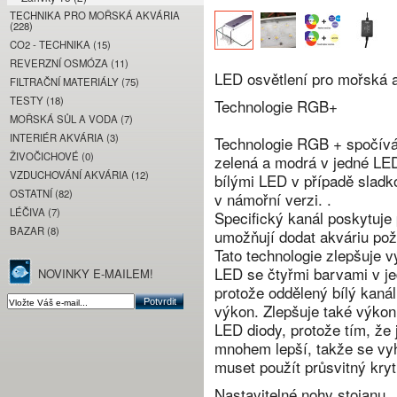
TECHNIKA PRO MOŘSKÁ AKVÁRIA
(228)
CO2 - TECHNIKA (15)
REVERZNÍ OSMÓZA (11)
LED osvětlení pro mořská 
FILTRAČNÍ MATERIÁLY (75)
TESTY (18)
Technologie RGB+
MOŘSKÁ SŮL A VODA (7)
INTERIÉR AKVÁRIA (3)
Technologie RGB + spočívá 
ŽIVOČICHOVÉ (0)
zelená a modrá v jedné LED
VZDUCHOVÁNÍ AKVÁRIA (12)
bílými LED v případě sladk
OSTATNÍ (82)
v námořní verzi. .
LÉČIVA (7)
Specifický kanál poskytuje
BAZAR (8)
umožňují dodat akváriu po
Tato technologie zlepšuje v
LED se čtyřmi barvami v je
NOVINKY E-MAILEM!
protože oddělený bílý kanál
výkon. Zlepšuje také výkon 
LED diody, protože tím, že 
mnohem lepší, takže se vy
muset použít průsvitný kryt,
Nastavitelné nohy stojanu