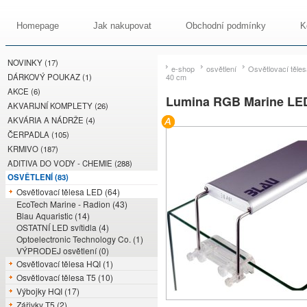
Homepage
Jak nakupovat
Obchodní podmínky
K
NOVINKY (17)
e-shop
osvětlení
Osvětlovací těle
DÁRKOVÝ POUKAZ (1)
40 cm
AKCE (6)
Lumina RGB Marine LED 
AKVARIJNÍ KOMPLETY (26)
AKVÁRIA A NÁDRŽE (4)
ČERPADLA (105)
KRMIVO (187)
ADITIVA DO VODY - CHEMIE (288)
OSVĚTLENÍ (83)
Osvětlovací tělesa LED (64)
EcoTech Marine - Radion (43)
Blau Aquaristic (14)
OSTATNÍ LED svítidla (4)
Optoelectronic Technology Co. (1)
VÝPRODEJ osvětlení (0)
Osvětlovací tělesa HQI (1)
Osvětlovací tělesa T5 (10)
Výbojky HQI (17)
Zářivky T5 (2)