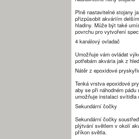
Plně nastavitelné stojany ja
přizpůsobit akváriím delším 
hladiny. Může být také umí
povrchu pro vytvoření speci
4 kanálový ovladač
Umožňuje vám ovládat výko
potřebám akvária jak z hle
Nátěr z epoxidové pryskyři
Tenká vrstva epoxidové pr
aby se při náhodném pádu s
umožňuje instalaci svítidla
Sekundární čočky
Sekundární čočky soustřeďu
plýtvání světlem v okolí ak
příkon světla.