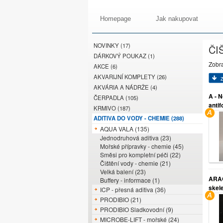
Homepage
Jak nakupovat
NOVINKY (17)
ČI
DÁRKOVÝ POUKAZ (1)
Zobr
AKCE (6)
AKVARIJNÍ KOMPLETY (26)
AKVÁRIA A NÁDRŽE (4)
A - N
ČERPADLA (105)
antif
KRMIVO (187)
ADITIVA DO VODY - CHEMIE (288)
AQUA VALA (135)
Jednodruhová aditiva (23)
Mořské přípravky - chemie (45)
Směsi pro kompletní péči (22)
Čištění vody - chemie (21)
Velká balení (23)
ARAG
Buffery - informace (1)
skele
ICP - přesná aditiva (36)
PRODIBIO (21)
PRODIBIO Sladkovodní (9)
MICROBE-LIFT - mořské (24)