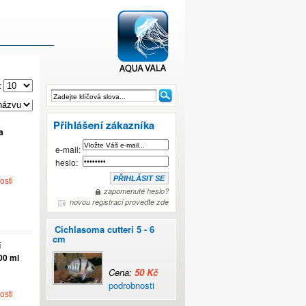
:
a
AQUAVALA.cz
e-mail:
heslo:
osti
zapomenuté heslo?
novou registraci proveďte zde
Cichlasoma cutteri 5 - 6
cm
í
00 ml
Cena:
50 Kč
podrobnosti
osti