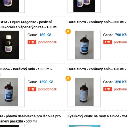
EM - Liquid Aragonite - posílení
Coral Snow - korálový sníh - 500 ml 
tů korálů a vápenatých řas - 150 ml
Cena:
169 Kč
Cena:
790 Kč
podrobnosti
podrobn
 Snow - korálový sníh - 1000 ml -
Coral Snow - korálový sníh - 150 ml 
E
Cena:
1390 Kč
Cena:
320 Kč
podrobnosti
podrobn
ure - jódová desinfekce pro léčbu a pro
Kyslíkový čistič na řasy a sinice - 25
anění parazitů - 500 ml