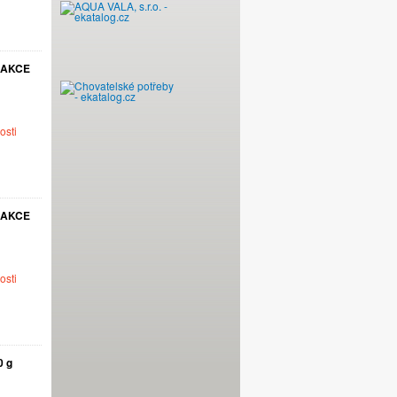
- AKCE
osti
- AKCE
osti
0 g