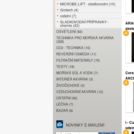
MICROBE-LIFT - sladkovodní (10)
Grotech (4)
ostatní (7)
SLADKOVODNÍ PŘÍPRAVKY -
ARAG
chemie (42)
skele
OSVĚTLENÍ (83)
TECHNIKA PRO MOŘSKÁ AKVÁRIA
(228)
CO2 - TECHNIKA (15)
REVERZNÍ OSMÓZA (11)
FILTRAČNÍ MATERIÁLY (75)
TESTY (18)
Coral
MOŘSKÁ SŮL A VODA (7)
AKC
INTERIÉR AKVÁRIA (3)
ŽIVOČICHOVÉ (0)
VZDUCHOVÁNÍ AKVÁRIA (12)
OSTATNÍ (82)
LÉČIVA (7)
BAZAR (8)
I - C
NOVINKY E-MAILEM!
odstr