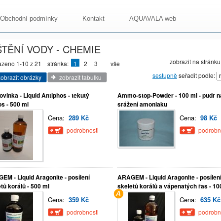
Obchodní podmínky
Kontakt
AQUAVALA web
ŠTĚNÍ VODY - CHEMIE
zobrazit na stránku
azeno 1-10 z 21
stránka:
1
2
3
vše
sestupně
seřadit podle:
zobrazit obrázky
zobrazit tabulku
ovinka - Liquid Antiphos - tekutý
Ammo-stop-Powder - 100 ml - pudr n
os - 500 ml
srážení amoniaku
Cena:
289 Kč
Cena:
98 Kč
podrobnosti
podrobn
EM - Liquid Aragonite - posílení
ARAGEM - Liquid Aragonite - posílen
tů korálů - 500 ml
skeletů korálů a vápenatých řas - 10
Cena:
359 Kč
Cena:
635 Kč
podrobnosti
podrobn