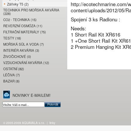
http://ecotechmarine.com/
Zářivky T5 (2)
content/uploads/2012/05/Ra
TECHNIKA PRO MOŘSKÁ AKVÁRIA
(228)
Spojení 3 ks Radionu :
CO2 - TECHNIKA (15)
REVERZNÍ OSMÓZA (11)
Needs:
FILTRAČNÍ MATERIÁLY (75)
1 Short Rail Kit XR616
TESTY (18)
1 +One Short Rail Kit XR6
MOŘSKÁ SŮL A VODA (7)
2 Premium Hanging Kit XR6
INTERIÉR AKVÁRIA (3)
ŽIVOČICHOVÉ (0)
VZDUCHOVÁNÍ AKVÁRIA (12)
OSTATNÍ (82)
LÉČIVA (7)
BAZAR (8)
NOVINKY E-MAILEM!
© 2005-2009 AQUAVALA s.r.o.
|
linky