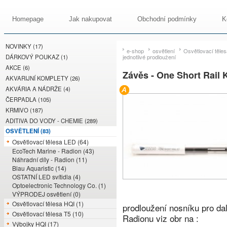
Homepage
Jak nakupovat
Obchodní podmínky
K
NOVINKY (17)
e-shop
osvětlení
Osvětlovací těle
DÁRKOVÝ POUKAZ (1)
jednotlivé prodloužení
AKCE (6)
Závěs - One Short Rail K
AKVARIJNÍ KOMPLETY (26)
AKVÁRIA A NÁDRŽE (4)
ČERPADLA (105)
KRMIVO (187)
ADITIVA DO VODY - CHEMIE (289)
OSVĚTLENÍ (83)
Osvětlovací tělesa LED (64)
EcoTech Marine - Radion (43)
Náhradní díly - Radion (11)
Blau Aquaristic (14)
OSTATNÍ LED svítidla (4)
Optoelectronic Technology Co. (1)
VÝPRODEJ osvětlení (0)
Osvětlovací tělesa HQI (1)
prodloužení nosníku pro dalš
Osvětlovací tělesa T5 (10)
Radionu viz obr na :
Výbojky HQI (17)