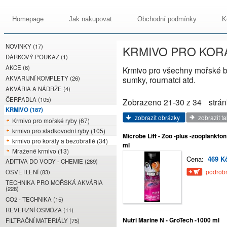
Homepage
Jak nakupovat
Obchodní podmínky
K
NOVINKY (17)
KRMIVO PRO KOR
DÁRKOVÝ POUKAZ (1)
AKCE (6)
Krmivo pro všechny mořské bez
AKVARIJNÍ KOMPLETY (26)
sumky, rournatci atd.
AKVÁRIA A NÁDRŽE (4)
ČERPADLA (105)
Zobrazeno 21-30 z 34
strán
KRMIVO (187)
zobrazit obrázky
zobrazit t
Krmivo pro mořské ryby (67)
krmivo pro sladkovodní ryby (105)
Microbe Lift - Zoo -plus -zooplankton
krmivo pro korály a bezobratlé (34)
ml
Mražené krmivo (13)
Cena:
469 K
ADITIVA DO VODY - CHEMIE (289)
podrobn
OSVĚTLENÍ (83)
TECHNIKA PRO MOŘSKÁ AKVÁRIA
(228)
CO2 - TECHNIKA (15)
REVERZNÍ OSMÓZA (11)
Nutri Marine N - GroTech -1000 ml
FILTRAČNÍ MATERIÁLY (75)