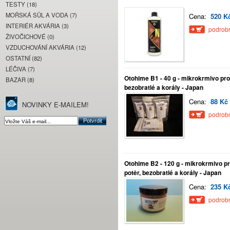
TESTY (18)
MOŘSKÁ SŮL A VODA (7)
Cena:
520 K
INTERIÉR AKVÁRIA (3)
podrobn
ŽIVOČICHOVÉ (0)
VZDUCHOVÁNÍ AKVÁRIA (12)
OSTATNÍ (82)
LÉČIVA (7)
Otohime B1 - 40 g - mikrokrmivo pro
BAZAR (8)
bezobratlé a korály - Japan
Cena:
88 Kč
NOVINKY E-MAILEM!
podrobn
Otohime B2 - 120 g - mikrokrmivo p
potěr, bezobratlé a korály - Japan
Cena:
235 K
podrobn