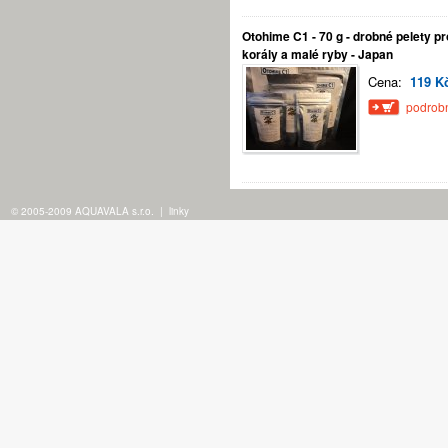
Otohime C1 - 70 g - drobné pelety p
korály a malé ryby - Japan
Cena:
119 K
podrobn
© 2005-2009 AQUAVALA s.r.o.
|
linky