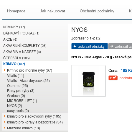
Homepage
Jak nakupovat
Obchodní podmínky
K
NOVINKY (17)
NYOS
DÁRKOVÝ POUKAZ (1)
Zobrazeno 1-2 z 2
AKCE (6)
AKVARIJNÍ KOMPLETY (26)
zobrazit obrázky
zobrazit t
AKVÁRIA A NÁDRŽE (4)
NYOS - True Algae - 70 g - řasové pe
ČERPADLA (105)
KRMIVO (187)
Krmivo pro mořské ryby (67)
Cena:
185 K
Vitalis (11)
podrobn
Vitalis - Akce-doypack (25)
Otohime (25)
Řasy pro ryby (3)
Grotech (0)
MICROBE-LIFT (1)
NYOS (2)
easy reefs (0)
krmivo pro sladkovodní ryby (105)
krmivo pro korály a bezobratlé (34)
Mražené krmivo (13)