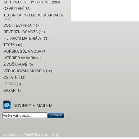
ADITIVA DO VODY - CHEMIE (288)
OSVĚTLENÍ (83)
TECHNIKA PRO MOŘSKÁ AKVÁRIA
(228)
CO2 - TECHNIKA (15)
REVERZNÍ OSMÓZA (11)
FILTRAČNÍ MATERIÁLY (75)
TESTY (18)
MOŘSKÁ SŮL A VODA (7)
INTERIÉR AKVÁRIA (3)
ŽIVOČICHOVÉ (0)
VZDUCHOVÁNÍ AKVÁRIA (12)
OSTATNÍ (82)
LÉČIVA (7)
BAZAR (8)
NOVINKY E-MAILEM!
© 2005-2009 AQUAVALA s.r.o.
|
linky