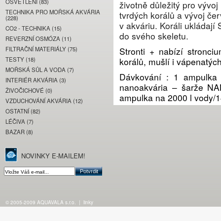
OSVĚTLENÍ (83)
životně důležitý pro vývoj
TECHNIKA PRO MOŘSKÁ AKVÁRIA
tvrdých korálů a vývoj če
(228)
v akváriu. Koráli ukládaj
CO2 - TECHNIKA (15)
do svého skeletu.
REVERZNÍ OSMÓZA (11)
FILTRAČNÍ MATERIÁLY (75)
Stronti + nabízí stronci
TESTY (18)
korálů, mušlí i vápenatých
MOŘSKÁ SŮL A VODA (7)
Dávkování : 1 ampulka
INTERIÉR AKVÁRIA (3)
nanoakvária – šarže NA
ŽIVOČICHOVÉ (0)
ampulka na 2000 l vody/1
VZDUCHOVÁNÍ AKVÁRIA (12)
OSTATNÍ (82)
LÉČIVA (7)
BAZAR (8)
NOVINKY E-MAILEM!
© 2005-2009 AQUAVALA s.r.o.
|
linky