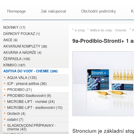
Homepage
Jak nakupovat
Obchodní podmínky
K
NOVINKY (17)
e-shop
Aditiva do vody - Chemie
DÁRKOVÝ POUKAZ (1)
9a-Prodibio-Stronti+ 1 
AKCE (6)
AKVARIJNÍ KOMPLETY (26)
AKVÁRIA A NÁDRŽE (4)
ČERPADLA (105)
KRMIVO (187)
ADITIVA DO VODY - CHEMIE (288)
AQUA VALA (135)
ICP - přesná aditiva (36)
PRODIBIO (21)
PRODIBIO Sladkovodní (9)
MICROBE-LIFT - mořské (24)
MICROBE-LIFT - sladkovodní (10)
Grotech (4)
ostatní (7)
SLADKOVODNÍ PŘÍPRAVKY -
chemie (42)
Stroncium je základní sto