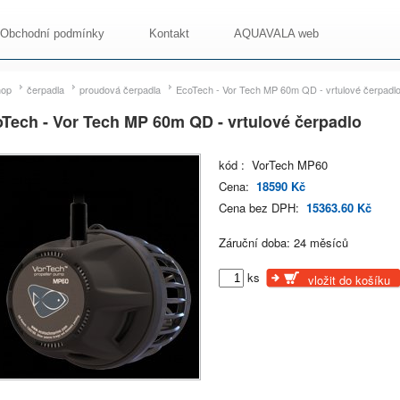
Obchodní podmínky
Kontakt
AQUAVALA web
hop
čerpadla
proudová čerpadla
EcoTech - Vor Tech MP 60m QD - vrtulové čerpadl
Tech - Vor Tech MP 60m QD - vrtulové čerpadlo
kód : VorTech MP60
Cena:
18590 Kč
Cena bez DPH:
15363.60 Kč
Záruční doba: 24 měsíců
ks
vložit do košíku