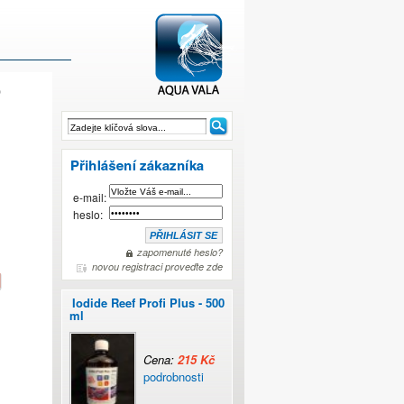
o
EcoTech - Vor Tech
e-mail:
heslo:
zapomenuté heslo?
novou registraci proveďte zde
Iodide Reef Profi Plus - 500
ml
Cena:
215 Kč
podrobnosti