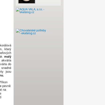
MP 60m QD -
korálová
m, který
eefových
jak
malý
 akvária
kvária do
í snadné
nty jsou
hu.
Příkon
je pevně
at na
e
d