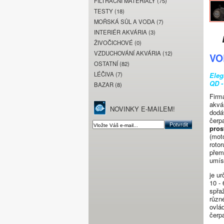
FILTRAČNÍ MATERIÁLY (75)
TESTY (18)
MOŘSKÁ SŮL A VODA (7)
INTERIÉR AKVÁRIA (3)
Do
ŽIVOČICHOVÉ (0)
VZDUCHOVÁNÍ AKVÁRIA (12)
VO
OSTATNÍ (82)
LÉČIVA (7)
Eleg
QD -
BAZAR (8)
Firm
akvá
NOVINKY E-MAILEM!
dodá
čerp
pros
(mot
roto
přem
umís
je ur
10 -
spřa
různ
ovlá
čerp