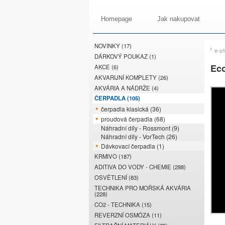
Homepage
Jak nakupovat
NOVINKY (17)
e-s
DÁRKOVÝ POUKAZ (1)
Eco
AKCE (6)
AKVARIJNÍ KOMPLETY (26)
AKVÁRIA A NÁDRŽE (4)
ČERPADLA (105)
čerpadla klasická (36)
proudová čerpadla (68)
Náhradní díly - Rossmont (9)
Náhradní díly - VorTech (26)
Dávkovací čerpadla (1)
KRMIVO (187)
ADITIVA DO VODY - CHEMIE (288)
OSVĚTLENÍ (83)
TECHNIKA PRO MOŘSKÁ AKVÁRIA
(228)
CO2 - TECHNIKA (15)
REVERZNÍ OSMÓZA (11)