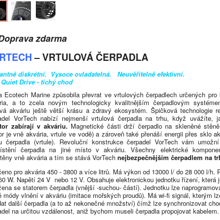
prava zdarma
RTECH
– VRTULOVÁ ČERPADLA
antně diskrétní. Vysoce ovladatelná. Neuvěřitelně efektivní.
 Quiet Drive - tichý chod
a Ecotech Marine způsobila převrat ve vrtulových čerpadlech určených pro 
ria, a to zcela novým technologicky kvalitnějším čerpadlovým systéme
vá akváriu ještě větší krásu a zdravý ekosystém. Špičková technologie r
adel VorTech nabízí nejmenší vrtulová čerpadla na trhu, když uvážíte, 
tor zabírají v akváriu.
Magnetické části drží čerpadlo na skleněné stěně
or je vně akvária, vrtule ve vodě) a zároveň také přenáší energii přes sklo a
ru čerpadla (vrtule). Revoluční konstrukce čerpadel VorTech vám umožn
ístění čerpadla na jiné místo v akváriu. Všechny elektrické kompone
těny vně akvária a tím se stává VorTech
nejbezpečnějším čerpadlem na tr
čeno pro akvária 450 - 3800 a více litrů. Má výkon od 13000 l/ do 28 000 l/h. 
 60 W. Napětí 24 V nebo 12 V. Obsahuje elektronickou jednotku řízení, která 
žena se statorem čerpadla (vnější -suchou- částí). Jednotku lze naprogramov
é módy vlnění v akváriu (imitace mořských proudů). Má wi-fi signál, kterým lz
dat další čerpadla (a to až nekonečné množství) čímž lze synchronizovat cho
adel na určitou vzdálenost, aniž bychom museli čerpadla propojovat kabelem.