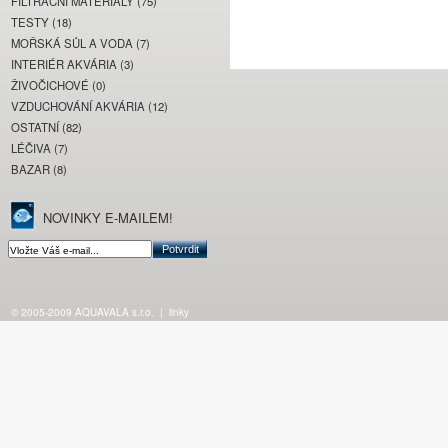
FILTRAČNÍ MATERIÁLY (75)
TESTY (18)
MOŘSKÁ SŮL A VODA (7)
INTERIÉR AKVÁRIA (3)
ŽIVOČICHOVÉ (0)
VZDUCHOVÁNÍ AKVÁRIA (12)
OSTATNÍ (82)
LÉČIVA (7)
BAZAR (8)
NOVINKY E-MAILEM!
© 2005-2009 AQUAVALA s.r.o.
|
linky