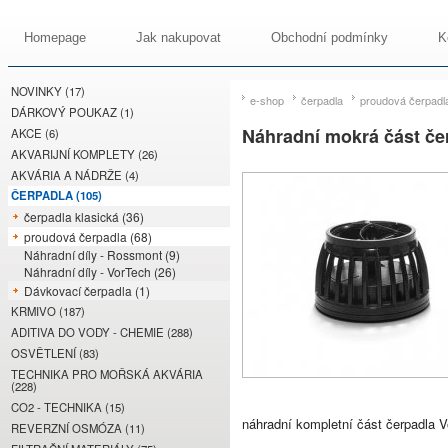
Homepage
Jak nakupovat
Obchodní podmínky
K
NOVINKY (17)
e-shop
čerpadla
proudová čerpadl
DÁRKOVÝ POUKAZ (1)
Náhradní mokrá část č
AKCE (6)
AKVARIJNÍ KOMPLETY (26)
AKVÁRIA A NÁDRŽE (4)
ČERPADLA (105)
čerpadla klasická (36)
proudová čerpadla (68)
Náhradní díly - Rossmont (9)
Náhradní díly - VorTech (26)
Dávkovací čerpadla (1)
KRMIVO (187)
ADITIVA DO VODY - CHEMIE (288)
OSVĚTLENÍ (83)
TECHNIKA PRO MOŘSKÁ AKVÁRIA
(228)
CO2 - TECHNIKA (15)
náhradní kompletní část čerpadla 
REVERZNÍ OSMÓZA (11)