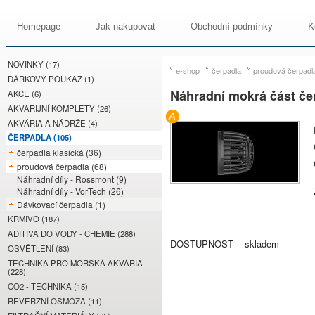
Homepage
Jak nakupovat
Obchodní podmínky
K
NOVINKY (17)
e-shop
čerpadla
proudová čerpadl
DÁRKOVÝ POUKAZ (1)
Náhradní mokrá část č
AKCE (6)
AKVARIJNÍ KOMPLETY (26)
AKVÁRIA A NÁDRŽE (4)
ČERPADLA (105)
čerpadla klasická (36)
proudová čerpadla (68)
Náhradní díly - Rossmont (9)
Náhradní díly - VorTech (26)
Dávkovací čerpadla (1)
KRMIVO (187)
ADITIVA DO VODY - CHEMIE (288)
DOSTUPNOST - skladem
OSVĚTLENÍ (83)
TECHNIKA PRO MOŘSKÁ AKVÁRIA
(228)
CO2 - TECHNIKA (15)
REVERZNÍ OSMÓZA (11)