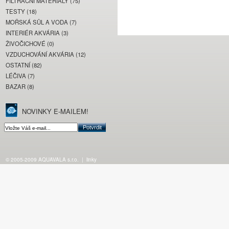
FILTRAČNÍ MATERIÁLY (75)
TESTY (18)
MOŘSKÁ SŮL A VODA (7)
INTERIÉR AKVÁRIA (3)
ŽIVOČICHOVÉ (0)
VZDUCHOVÁNÍ AKVÁRIA (12)
OSTATNÍ (82)
LÉČIVA (7)
BAZAR (8)
NOVINKY E-MAILEM!
© 2005-2009 AQUAVALA s.r.o.
|
linky