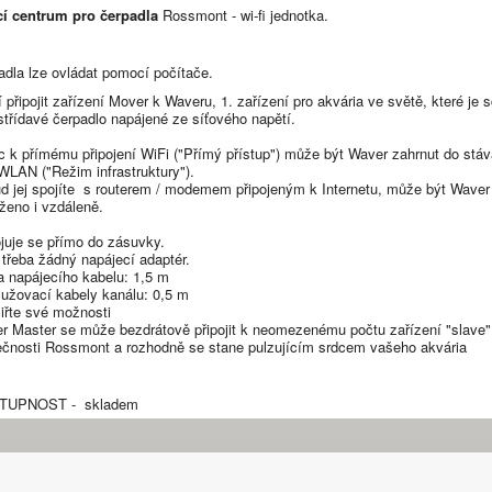
cí centrum pro čerpadla
Rossmont - wi-fi jednotka.
adla lze ovládat pomocí počítače.
 připojit zařízení Mover k Waveru, 1. zařízení pro akvária ve světě, které je
 střídavé čerpadlo napájené ze síťového napětí.
c k přímému připojení WiFi ("Přímý přístup") může být Waver zahrnut do stáv
 WLAN ("Režim infrastruktury").
d jej spojíte s routerem / modemem připojeným k Internetu, může být Waver
ženo i vzdáleně.
ojuje se přímo do zásuvky.
 třeba žádný napájecí adaptér.
a napájecího kabelu: 1,5 m
lužovací kabely kanálu: 0,5 m
iřte své možnosti
r Master se může bezdrátově připojit k neomezenému počtu zařízení "slave"
ečnosti Rossmont a rozhodně se stane pulzujícím srdcem vašeho akvária
TUPNOST - skladem