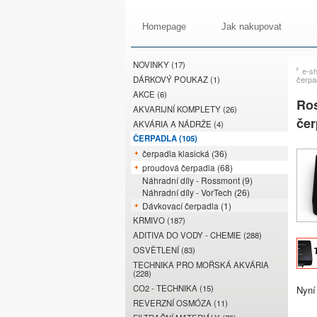
Homepage
Jak nakupovat
NOVINKY (17)
e-s
DÁRKOVÝ POUKAZ (1)
čerpa
AKCE (6)
Ros
AKVARIJNÍ KOMPLETY (26)
čer
AKVÁRIA A NÁDRŽE (4)
ČERPADLA (105)
čerpadla klasická (36)
proudová čerpadla (68)
Náhradní díly - Rossmont (9)
Náhradní díly - VorTech (26)
Dávkovací čerpadla (1)
KRMIVO (187)
ADITIVA DO VODY - CHEMIE (288)
OSVĚTLENÍ (83)
TECHNIKA PRO MOŘSKÁ AKVÁRIA
(228)
CO2 - TECHNIKA (15)
Nyní 
REVERZNÍ OSMÓZA (11)