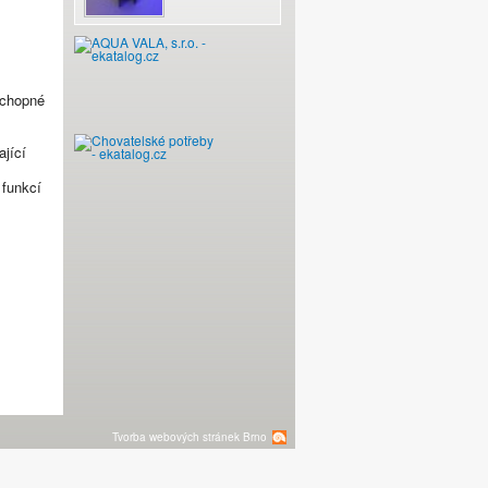
 schopné
ající
MASTER - Wi-Fi-
 funkcí
Tvorba webových stránek Brno