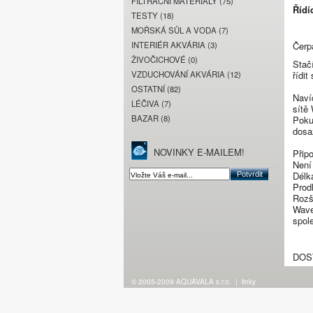
FILTRAČNÍ MATERIÁLY (75)
Řídí
TESTY (18)
MOŘSKÁ SŮL A VODA (7)
INTERIÉR AKVÁRIA (3)
Čerp
ŽIVOČICHOVÉ (0)
Stačí
VZDUCHOVÁNÍ AKVÁRIA (12)
řídit
OSTATNÍ (82)
Naví
LÉČIVA (7)
sítě
BAZAR (8)
Poku
dosa
NOVINKY E-MAILEM!
Přip
Není
Délk
Prod
Rozš
Wave
spol
DOS
© 2005-2009 AQUAVALA s.r.o.
|
linky