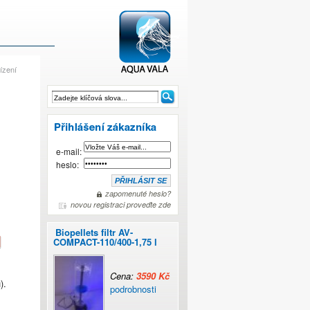
ízení
Rossmont - WAVER
e-mail:
heslo:
zapomenuté heslo?
novou registraci proveďte zde
Biopellets filtr AV-
COMPACT-110/400-1,75 l
Cena:
3590 Kč
).
podrobnosti