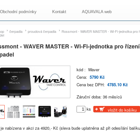
Obchodní podmínky
Kontakt
AQUAVALA web
hop
čerpadla
proudová čerpadla
Rossmont - WAVER MASTER - Wi-Fi-jednotka pro ř
del
smont - WAVER MASTER - Wi-Fi-jednotka pro řízení
padel
kód : Waver
Cena:
5790 Kč
Cena bez DPH:
4785.10 Kč
Záruční doba: 36 měsíců
ks
vložit do košíku
je nabízena v akci za 4920,- Kč (sleva bude uplatněna až při odesílání balíku