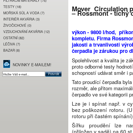
FILTRAČNÍ MATERIÁLY (75)
Mover
Circulation 
TESTY (18)
– Rossmont - tichý 
MOŘSKÁ SŮL A VODA (7)
INTERIÉR AKVÁRIA (3)
ŽIVOČICHOVÉ (0)
výkon -
9
8
00 l/hod, příko
VZDUCHOVÁNÍ AKVÁRIA (12)
kompletu.
Firma Rossmont 
OSTATNÍ (82)
jakosti a trvanlivosti vý
LÉČIVA (7)
čerpadla je zárukou pro
BAZAR (8)
Spolehlivost a kvalita je z
NOVINKY E-MAILEM!
proto odborné testy hodnotí
schopností udávat směr i p
Tato proudící čerpadla byla
rozměr, ale přitom maximál
čerpadlo ve své kategorii p
Lze je i spínat např. v 
bez poškození rotoru. (U
rotoru při častém spínání)
Šířku proudění lze na
(přiložen v sadě) na 60 st