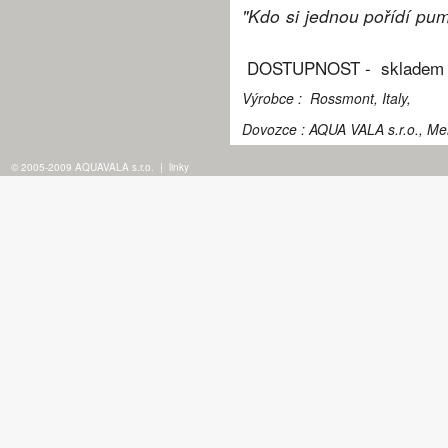
"Kdo si jednou pořídí pum
DOSTUPNOST - skladem
Výrobce :
Rossmont, Italy,
Dovozce : AQUA VALA s.r.o., Me
© 2005-2009 AQUAVALA s.r.o.
|
linky