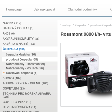
Homepage
Jak nakupovat
Obchodní podmínky
K
NOVINKY (17)
e-shop
čerpadla
proudová čerpadl
DÁRKOVÝ POUKAZ (1)
Rossmont 9800 l/h- vrtu
AKCE (6)
AKVARIJNÍ KOMPLETY (26)
AKVÁRIA A NÁDRŽE (4)
ČERPADLA (105)
čerpadla klasická (36)
proudová čerpadla (68)
Náhradní díly - Rossmont (9)
Náhradní díly - VorTech (26)
Dávkovací čerpadla (1)
KRMIVO (187)
ADITIVA DO VODY - CHEMIE (288)
OSVĚTLENÍ (83)
TECHNIKA PRO MOŘSKÁ AKVÁRIA
(228)
CO2 - TECHNIKA (15)
REVERZNÍ OSMÓZA (11)