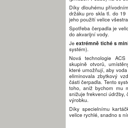
Díky dlouhému přívodní
držáku pro skla tl. do 1
jeho použití velice všestr
Spotřeba čerpadla je veli
do akvarijní vody.
Je
extrémně tiché s mi
systém).
Nová technologie ACS 
skupině otvorů, umístě
které umožňují, aby vod
eliminovala zbytkový vz
části čerpadla. Tento sys
toho, aniž bychom mu m
snižuje frekvenci údržby,
výrobku.
Díky specielnímu kartáčk
velice rychlé, snadno s ní