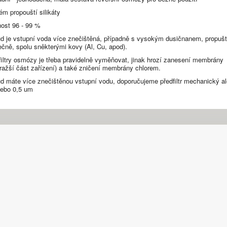
ém propouští silikáty
nost 96 - 99 %
d je vstupní voda více znečištěná, případně s vysokým dusičnanem, propuští
ečně, spolu sněkterými kovy (Al, Cu, apod).
filtry osmózy je třeba pravidelně vyměňovat, jinak hrozí zanesení membrány
dražší část zařízení) a také zničení membrány chlorem.
d máte více znečištěnou vstupní vodu, doporučujeme předfiltr mechanický a
ebo 0,5 um