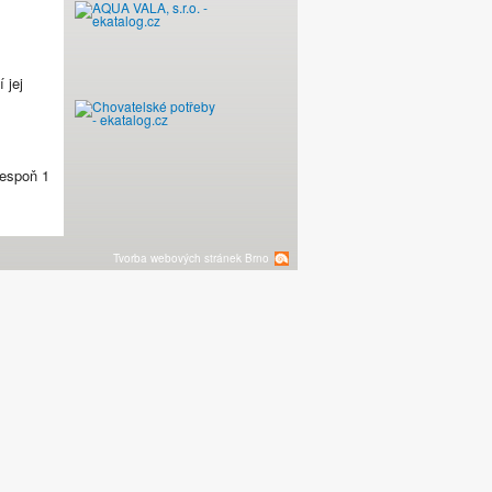
 jej
lespoň 1
MINI pro akvária 50
Tvorba webových stránek Brno