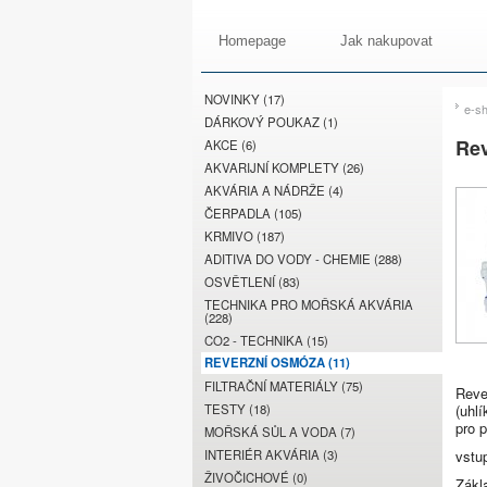
Homepage
Jak nakupovat
NOVINKY (17)
e-s
DÁRKOVÝ POUKAZ (1)
Rev
AKCE (6)
AKVARIJNÍ KOMPLETY (26)
AKVÁRIA A NÁDRŽE (4)
ČERPADLA (105)
KRMIVO (187)
ADITIVA DO VODY - CHEMIE (288)
OSVĚTLENÍ (83)
TECHNIKA PRO MOŘSKÁ AKVÁRIA
(228)
CO2 - TECHNIKA (15)
REVERZNÍ OSMÓZA (11)
FILTRAČNÍ MATERIÁLY (75)
Reve
TESTY (18)
(uhlí
pro p
MOŘSKÁ SŮL A VODA (7)
INTERIÉR AKVÁRIA (3)
vstu
ŽIVOČICHOVÉ (0)
Zákl