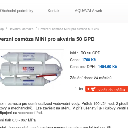
Obchodní podmínky
Kontakt
AQUAVALA web
hop
Reverzní osmóza
Reverzní osmóza MINI pro akvária 50 GPD
erzní osmóza MINI pro akvária 50 GPD
kód : RO 50 GPD
Cena:
1760 Kč
Cena bez DPH:
1454.60 Kč
Záruční doba: 24 měsíců
ks
vložit do košíku
rzní osmóza pro demineralizaci vodovodní vody. Průtok 190 l/24 hod. 2 předfi
kový a mechanický). Lze zavěsit na stěnu. V příslušenství je i kulový ventil a
řipojení na vodovodní řad.
pní tlak 0,3 - 067 MPa
adní - jednoduchá, malá sestava reversní osmózy pro běžné použití