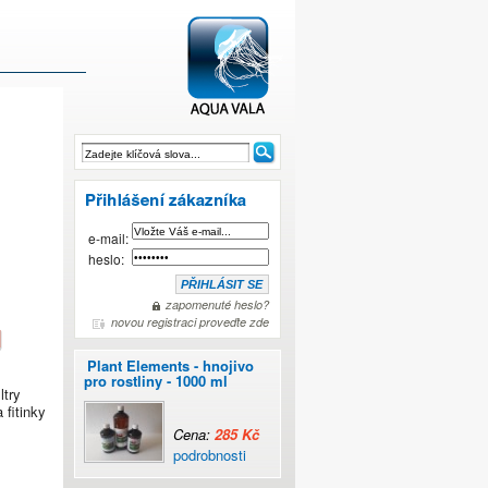
Reverzní osmóza
e-mail:
heslo:
zapomenuté heslo?
novou registraci proveďte zde
Plant Elements - hnojivo
pro rostliny - 1000 ml
ltry
 fitinky
Cena:
285 Kč
podrobnosti