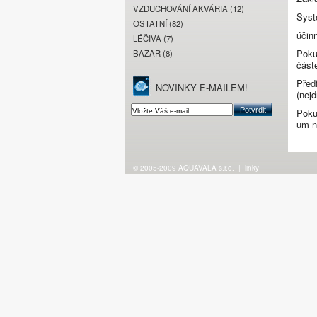
VZDUCHOVÁNÍ AKVÁRIA (12)
Syst
OSTATNÍ (82)
účin
LÉČIVA (7)
Poku
BAZAR (8)
část
Před
NOVINKY E-MAILEM!
(nej
Poku
um n
© 2005-2009 AQUAVALA s.r.o.
|
linky