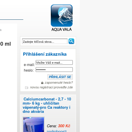
a
00 ml
Aminokyseliny a
e-mail:
heslo:
zapomenuté heslo?
novou registraci proveďte zde
Calciumcarbonat - 2,7 - 10
mm- 6 kg - uhličitan
vápenatý-pro Ca reaktory i
dno akvária
Cena:
300 Kč
podrobnosti