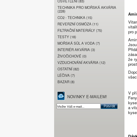
OSVĚTLENÍ (83)
TECHNIKA PRO MOŘSKÁ AKVÁRIA
(228)
Amin
CO2 - TECHNIKA (15)
Vita
REVERZNÍ OSMÓZA (11)
vital
FILTRAČNÍ MATERIÁLY (75)
pro p
TESTY (18)
Amin
MOŘSKÁ SŮL A VODA (7)
Jsou
Přid
INTERIÉR AKVÁRIA (3)
zása
ŽIVOČICHOVÉ (0)
že r
VZDUCHOVÁNÍ AKVÁRIA (12)
pros
OSTATNÍ (82)
Dopo
LÉČIVA (7)
všec
BAZAR (8)
V př
NOVINKY E-MAILEM!
Fenyl
kysel
a vit
kysel
Dávk