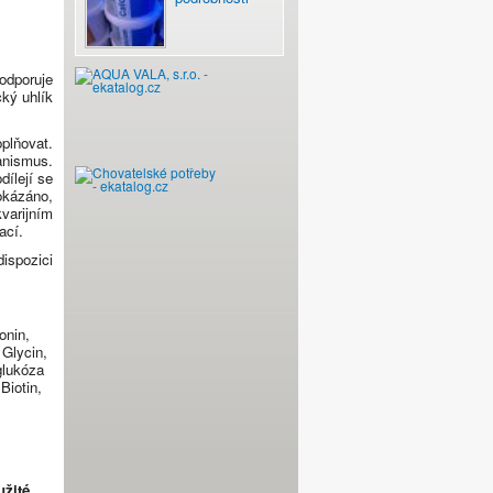
Podporuje
cký uhlík
plňovat.
anismus.
ílejí se
vitamíny - pro
rokázáno,
varijním
ací.
ispozici
onin,
 Glycin,
glukóza
Biotin,
užité