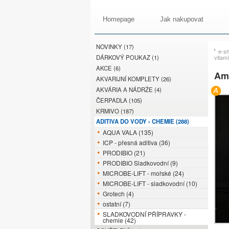
Homepage
Jak nakupovat
NOVINKY (17)
e-s
DÁRKOVÝ POUKAZ (1)
vitam
AKCE (6)
Ami
AKVARIJNÍ KOMPLETY (26)
AKVÁRIA A NÁDRŽE (4)
ČERPADLA (105)
KRMIVO (187)
ADITIVA DO VODY - CHEMIE (288)
AQUA VALA (135)
ICP - přesná aditiva (36)
PRODIBIO (21)
PRODIBIO Sladkovodní (9)
MICROBE-LIFT - mořské (24)
MICROBE-LIFT - sladkovodní (10)
Grotech (4)
ostatní (7)
SLADKOVODNÍ PŘÍPRAVKY -
chemie (42)