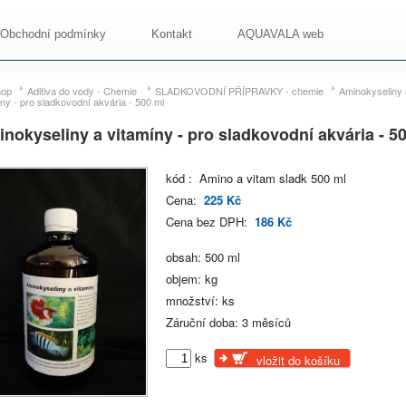
Obchodní podmínky
Kontakt
AQUAVALA web
hop
Aditiva do vody - Chemie
SLADKOVODNÍ PŘÍPRAVKY - chemie
Aminokyseliny 
íny - pro sladkovodní akvária - 500 ml
nokyseliny a vitamíny - pro sladkovodní akvária - 5
kód : Amino a vitam sladk 500 ml
Cena:
225 Kč
Cena bez DPH:
186 Kč
obsah: 500 ml
objem: kg
množství: ks
Záruční doba: 3 měsíců
ks
vložit do košíku