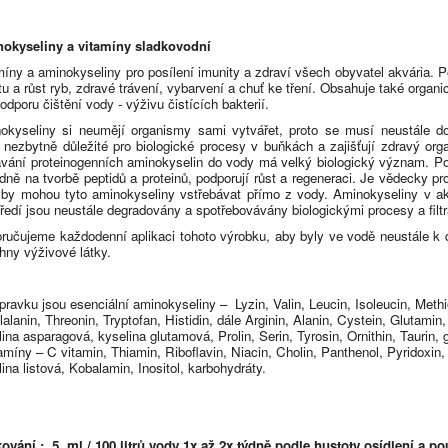
okyseliny a vitamíny sladkovodní
míny a aminokyseliny pro posílení imunity a zdraví všech obyvatel akvária. 
itu a růst ryb, zdravé trávení, vybarvení a chuť ke tření. Obsahuje také organi
odporu čištění vody - výživu čistících bakterií.
okyseliny si neumějí organismy sami vytvářet, proto se musí neustále do
 nezbytně důležité pro biologické procesy v buňkách a zajišťují zdravý org
ávání proteinogenních aminokyselin do vody má velký biologický význam. Pod
dně na tvorbě peptidů a proteinů, podporují růst a regeneraci. Je vědecky p
yby mohou tyto aminokyseliny vstřebávat přímo z vody. Aminokyseliny v ak
tředí jsou neustále degradovány a spotřebovávány biologickými procesy a filtr
ručujeme každodenní aplikaci tohoto výrobku, aby byly ve vodě neustále k d
hny výživové látky.
ípravku jsou esenciální aminokyseliny –
Lyzin, Valin, Leucin, Isoleucin, Methi
alanin, Threonin, Tryptofan, Histidin, dále Arginin, Alanin, Cystein, Glutamin,
ina asparagová, kyselina glutamová, Prolin, Serin, Tyrosin, Ornithin, Taurin, 
amíny – C vitamin, Thiamin, Riboflavin, Niacin, Cholin, Panthenol, Pyridoxin, 
ina listová, Kobalamin, Inositol, karbohydráty.
ování :
5
ml / 100 litrů vody 1x až 2x týdně podle hustoty osídlení a po