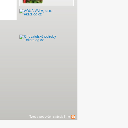
AN - S do 5 mm
Tvorba webových stránek Brno