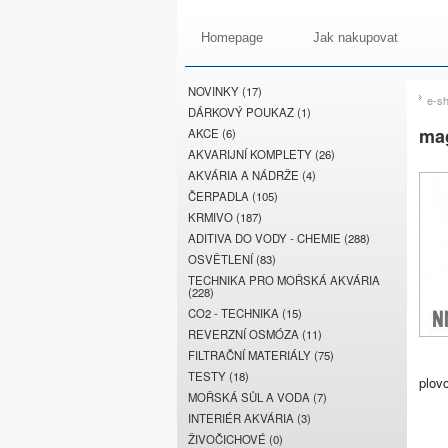
Homepage
Jak nakupovat
NOVINKY (17)
e-s
DÁRKOVÝ POUKAZ (1)
mag
AKCE (6)
AKVARIJNÍ KOMPLETY (26)
AKVÁRIA A NÁDRŽE (4)
ČERPADLA (105)
KRMIVO (187)
ADITIVA DO VODY - CHEMIE (288)
OSVĚTLENÍ (83)
TECHNIKA PRO MOŘSKÁ AKVÁRIA
(228)
CO2 - TECHNIKA (15)
REVERZNÍ OSMÓZA (11)
FILTRAČNÍ MATERIÁLY (75)
TESTY (18)
plov
MOŘSKÁ SŮL A VODA (7)
INTERIÉR AKVÁRIA (3)
ŽIVOČICHOVÉ (0)