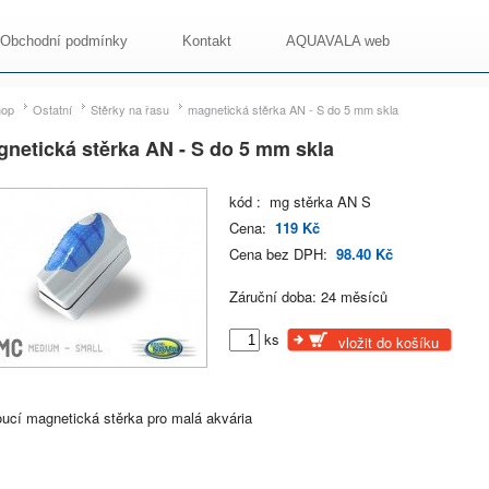
Obchodní podmínky
Kontakt
AQUAVALA web
hop
Ostatní
Stěrky na řasu
magnetická stěrka AN - S do 5 mm skla
netická stěrka AN - S do 5 mm skla
kód : mg stěrka AN S
Cena:
119 Kč
Cena bez DPH:
98.40 Kč
Záruční doba: 24 měsíců
ks
vložit do košíku
oucí magnetická stěrka pro malá akvária