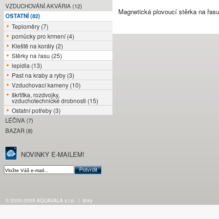
VZDUCHOVÁNÍ AKVÁRIA (12)
Magnetická plovoucí stěrka na řasu 
OSTATNÍ (82)
Teploměry (7)
pomůcky pro krmení (4)
Kleště na korály (2)
Stěrky na řasu (25)
lepidla (13)
Past na kraby a ryby (3)
Vzduchovací kameny (10)
škrtítka, rozdvojky,
vzduchotechnické drobnosti (15)
Ostatní potřeby (3)
LÉČIVA (7)
BAZAR (8)
NOVINKY E-MAILEM!
© 2005-2009 AQUAVALA s.r.o.
|
linky