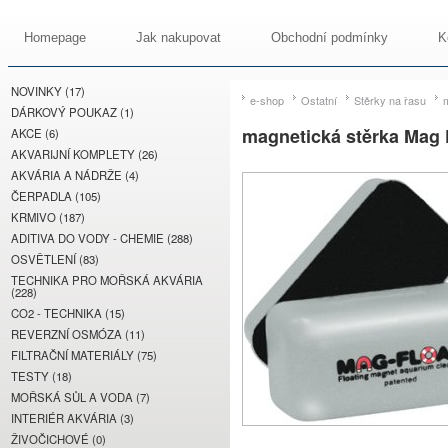
Homepage
Jak nakupovat
Obchodní podmínky
K
NOVINKY (17)
e-shop
Ostatní
Stěrky na řasu
DÁRKOVÝ POUKAZ (1)
magnetická stěrka Mag 
AKCE (6)
AKVARIJNÍ KOMPLETY (26)
AKVÁRIA A NÁDRŽE (4)
ČERPADLA (105)
KRMIVO (187)
ADITIVA DO VODY - CHEMIE (288)
OSVĚTLENÍ (83)
TECHNIKA PRO MOŘSKÁ AKVÁRIA
(228)
CO2 - TECHNIKA (15)
REVERZNÍ OSMÓZA (11)
FILTRAČNÍ MATERIÁLY (75)
TESTY (18)
MOŘSKÁ SŮL A VODA (7)
INTERIÉR AKVÁRIA (3)
ŽIVOČICHOVÉ (0)