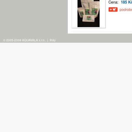
Cena:
185 K
podrobn
© 2005-2009 AQUAVALA s.r.o.
|
linky