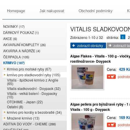
Homepage
Jak nakupovat
Obchodní podmínky
K
NOVINKY (17)
VITALIS SLADKOVODN
DÁRKOVÝ POUKAZ (1)
Zobrazeno 1-10 z 32
stránka:
1
2
AKCE (6)
AKVARIJNÍ KOMPLETY (26)
zobrazit obrázky
zobrazit t
AKVÁRIA A NÁDRŽE (4)
Algae Flakes - Vitalis - 100 g - vločk
ČERPADLA (105)
rostlinožravce- Doypack
KRMIVO (187)
Krmivo pro mořské ryby (67)
Cena:
429 K
krmivo pro sladkovodní ryby (105)
podrobn
Vitalis - špičkové krmivo z Anglie
(65)
Vitalis sladkovodní - Doypack (32)
Vitalis - velká balení - Doypacky
(10)
OTOHIME - Japan (22)
Algae pellets pro býložravé ryby - 1
Ostatní (8)
Vitalis - 100 g - Doypack
krmivo pro korály a bezobratlé (34)
Cena:
169 K
Mražené krmivo (13)
ADITIVA DO VODY - CHEMIE (288)
podrobn