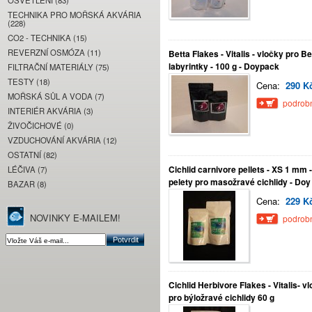
OSVĚTLENÍ (83)
TECHNIKA PRO MOŘSKÁ AKVÁRIA
(228)
CO2 - TECHNIKA (15)
REVERZNÍ OSMÓZA (11)
Betta Flakes - Vitalis - vločky pro Be
labyrintky - 100 g - Doypack
FILTRAČNÍ MATERIÁLY (75)
TESTY (18)
Cena:
290 K
MOŘSKÁ SŮL A VODA (7)
podrobn
INTERIÉR AKVÁRIA (3)
ŽIVOČICHOVÉ (0)
VZDUCHOVÁNÍ AKVÁRIA (12)
OSTATNÍ (82)
Cichlid carnivore pellets - XS 1 mm -
LÉČIVA (7)
pelety pro masožravé cichlidy - Doy
BAZAR (8)
Cena:
229 K
NOVINKY E-MAILEM!
podrobn
Cichlid Herbivore Flakes - Vitalis- v
pro býložravé cichlidy 60 g