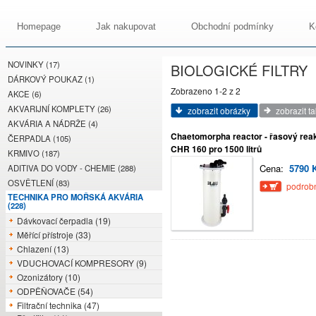
Homepage
Jak nakupovat
Obchodní podmínky
K
NOVINKY (17)
BIOLOGICKÉ FILTRY
DÁRKOVÝ POUKAZ (1)
Zobrazeno 1-2 z 2
AKCE (6)
AKVARIJNÍ KOMPLETY (26)
zobrazit obrázky
zobrazit t
AKVÁRIA A NÁDRŽE (4)
Chaetomorpha reactor - řasový rea
ČERPADLA (105)
CHR 160 pro 1500 litrů
KRMIVO (187)
Cena:
5790 
ADITIVA DO VODY - CHEMIE (288)
OSVĚTLENÍ (83)
podrobn
TECHNIKA PRO MOŘSKÁ AKVÁRIA
(228)
Dávkovací čerpadla (19)
Měřící přístroje (33)
Chlazení (13)
VDUCHOVACÍ KOMPRESORY (9)
Ozonizátory (10)
ODPĚŇOVAČE (54)
Filtrační technika (47)