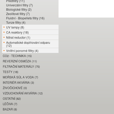
Předfiltry (11)
Univerzální filtry (7)
Biologické filtry (2)
Zeolitové filtry (7)
Fluidní - Biopellets filtry (16)
Tunze filtry (4)
UV lampy (8)
CA reaktory (18)
Nitrat reductor (1)
Automatické doplňování odparu
(12)
Vnitřní ponorné filtry (4)
CO2 - TECHNIKA (15)
REVERZNÍ OSMÓZA (11)
FILTRAČNÍ MATERIÁLY (75)
TESTY (18)
MOŘSKÁ SŮL A VODA (7)
INTERIÉR AKVÁRIA (3)
ŽIVOČICHOVÉ (0)
VZDUCHOVÁNÍ AKVÁRIA (12)
OSTATNÍ (82)
LÉČIVA (7)
BAZAR (8)