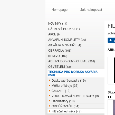
Homepage
Jak nakupovat
NOVINKY (17)
FI
DÁRKOVÝ POUKAZ (1)
Zobr
AKCE (6)
AKVARIJNÍ KOMPLETY (26)
AKVÁRIA A NÁDRŽE (4)
ARKA
ČERPADLA (105)
KRMIVO (187)
ADITIVA DO VODY - CHEMIE (288)
OSVĚTLENÍ (83)
TECHNIKA PRO MOŘSKÁ AKVÁRIA
(228)
Dávkovací čerpadla (19)
Měřící přístroje (33)
Chlazení (13)
Biop
VDUCHOVACÍ KOMPRESORY (9)
1 l
Ozonizátory (10)
ODPĚŇOVAČE (54)
Filtrační technika (47)