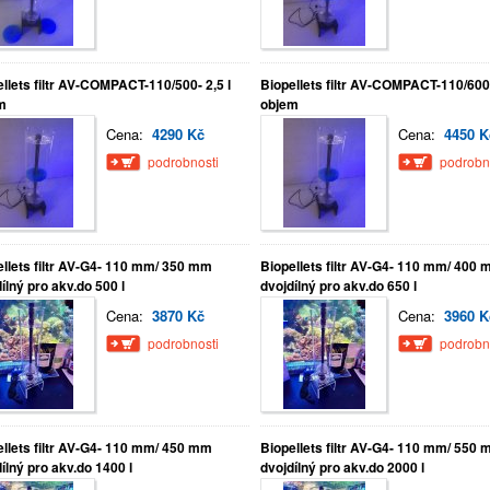
llets filtr AV-COMPACT-110/500- 2,5 l
Biopellets filtr AV-COMPACT-110/600-
m
objem
Cena:
4290 Kč
Cena:
4450 K
podrobnosti
podrobn
ellets filtr AV-G4- 110 mm/ 350 mm
Biopellets filtr AV-G4- 110 mm/ 400
ílný pro akv.do 500 l
dvojdílný pro akv.do 650 l
Cena:
3870 Kč
Cena:
3960 K
podrobnosti
podrobn
ellets filtr AV-G4- 110 mm/ 450 mm
Biopellets filtr AV-G4- 110 mm/ 550
ílný pro akv.do 1400 l
dvojdílný pro akv.do 2000 l