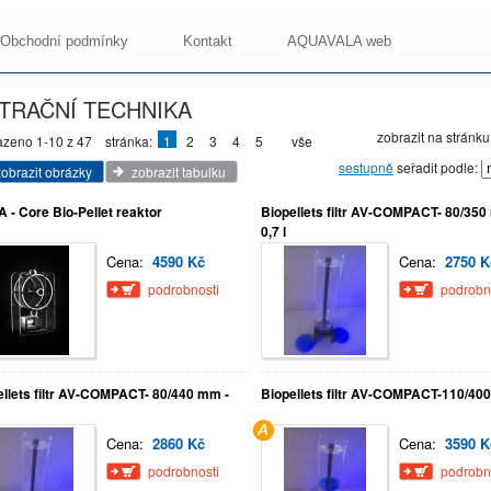
Obchodní podmínky
Kontakt
AQUAVALA web
LTRAČNÍ TECHNIKA
zobrazit na stránku
azeno 1-10 z 47
stránka:
1
2
3
4
5
vše
sestupně
seřadit podle:
zobrazit obrázky
zobrazit tabulku
 - Core Bio-Pellet reaktor
Biopellets filtr AV-COMPACT- 80/350
0,7 l
Cena:
4590 Kč
Cena:
2750 K
podrobnosti
podrobn
ellets filtr AV-COMPACT- 80/440 mm -
Biopellets filtr AV-COMPACT-110/400-
Cena:
2860 Kč
Cena:
3590 K
podrobnosti
podrobn