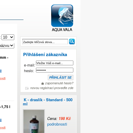
:
 mm -
AQUAVALA.cz
e-mail:
č
heslo:
osti
zapomenuté heslo?
novou registraci proveďte zde
K - draslík - Standard - 500
ml
1,75 l
Cena:
198 Kč
č
podrobnosti
osti