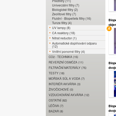
Předfiltry (11)
Univerzální filtry (7)
Biologické filtry (2)
Zeolitové filtry (7)
Fluidní - Biopellets filtry (16)
Biope
Tunze filtry (4)
obje
UV lampy (8)
CA reaktory (18)
Nitrat reductor (1)
Automatické doplňování odparu
(12)
Vnitřní ponorné filtry (4)
CO2 - TECHNIKA (15)
REVERZNÍ OSMÓZA (11)
Biop
dvojd
FILTRAČNÍ MATERIÁLY (75)
TESTY (18)
MOŘSKÁ SŮL A VODA (7)
INTERIÉR AKVÁRIA (3)
ŽIVOČICHOVÉ (0)
VZDUCHOVÁNÍ AKVÁRIA (12)
OSTATNÍ (82)
LÉČIVA (7)
Biop
dvojd
BAZAR (8)