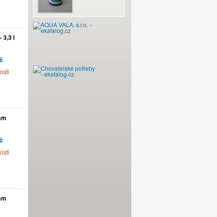
 3,3 l
č
osti
 mm
č
osti
 mm