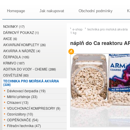
Homepage
Jak nakupovat
Obchodní podmínky
K
NOVINKY (17)
e-shop
technika pro mořská akvária
DÁRKOVÝ POUKAZ (1)
1 kg
AKCE (6)
náplň do Ca reaktoru AR
AKVARIJNÍ KOMPLETY (26)
AKVÁRIA A NÁDRŽE (4)
ČERPADLA (105)
KRMIVO (187)
ADITIVA DO VODY - CHEMIE (288)
OSVĚTLENÍ (83)
TECHNIKA PRO MOŘSKÁ AKVÁRIA
(228)
Dávkovací čerpadla (19)
Měřící přístroje (33)
Chlazení (13)
VDUCHOVACÍ KOMPRESORY (9)
Ozonizátory (10)
ODPĚŇOVAČE (54)
Filtrační technika (47)