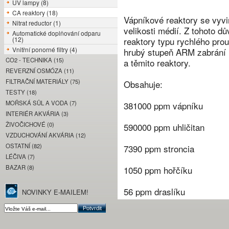
UV lampy (8)
CA reaktory (18)
Vápníkové reaktory se vyvin
Nitrat reductor (1)
velikosti médií. Z tohoto 
Automatické doplňování odparu
(12)
reaktory typu rychlého prou
Vnitřní ponorné filtry (4)
hrubý stupeň ARM zabrání 
CO2 - TECHNIKA (15)
a těmito reaktory.
REVERZNÍ OSMÓZA (11)
FILTRAČNÍ MATERIÁLY (75)
Obsahuje:
TESTY (18)
MOŘSKÁ SŮL A VODA (7)
381000 ppm vápníku
INTERIÉR AKVÁRIA (3)
ŽIVOČICHOVÉ (0)
590000 ppm uhličitan
VZDUCHOVÁNÍ AKVÁRIA (12)
OSTATNÍ (82)
7390 ppm stroncia
LÉČIVA (7)
BAZAR (8)
1050 ppm hořčíku
56 ppm draslíku
NOVINKY E-MAILEM!