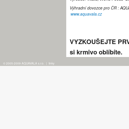
Výhradní dovozce pro ČR : AQUA
www.aquavala.cz
VYZKOUŠEJTE PRVOT
si krmivo oblíbíte.
© 2005-2009 AQUAVALA s.r.o.
|
linky