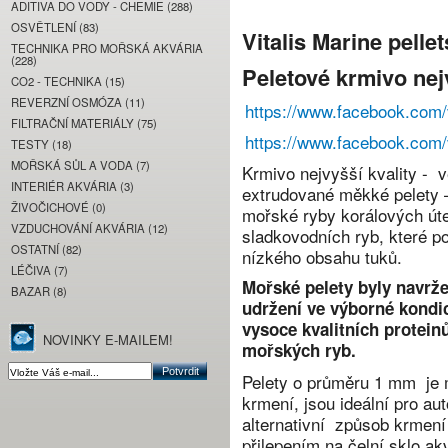
ADITIVA DO VODY - CHEMIE (288)
OSVĚTLENÍ (83)
Vitalis Marine pellet
TECHNIKA PRO MOŘSKÁ AKVÁRIA
(228)
Peletové krmivo nej
CO2 - TECHNIKA (15)
REVERZNÍ OSMÓZA (11)
https://www.facebook.com/
FILTRAČNÍ MATERIÁLY (75)
https://www.facebook.com/
TESTY (18)
MOŘSKÁ SŮL A VODA (7)
Krmivo nejvyšší kvality - v
INTERIÉR AKVÁRIA (3)
extrudované měkké pelety 
ŽIVOČICHOVÉ (0)
mořské ryby korálových útes
VZDUCHOVÁNÍ AKVÁRIA (12)
sladkovodních ryb, které po
OSTATNÍ (82)
nízkého obsahu tuků.
LÉČIVA (7)
Mořské pelety byly navrže
BAZAR (8)
udržení ve výborné kondi
vysoce kvalitních proteinů
NOVINKY E-MAILEM!
mořských ryb.
Pelety o průměru 1 mm je m
krmení, jsou ideální pro aut
alternativní
způsob krmení
přilepením na čelní sklo akv