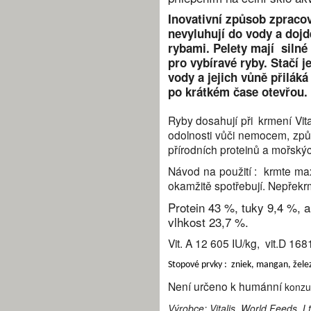
Inovativní způsob zpracová
nevyluhují do vody a dojd
rybami. Pelety mají
silné
pro vybíravé ryby. Stačí j
vody a jejich vůně přiláká
po krátkém čase otevřou.
Ryby dosahují při
krmení Vita
odolnosti vůči nemocem, zp
přírodních proteinů a mořskýc
Návod na použití :
krmte ma
okamžitě spotřebují. Nepřekr
Protein 43 %, tuky 9,4 %, a
vlhkost 23,7 %.
Vit. A 12 605 IU/kg,
vit.D 1681
Stopové prvky : zniek, mangan, želez
Není určeno k humánní
konzum
Výrobce: Vitalis, World Feeds
Lt