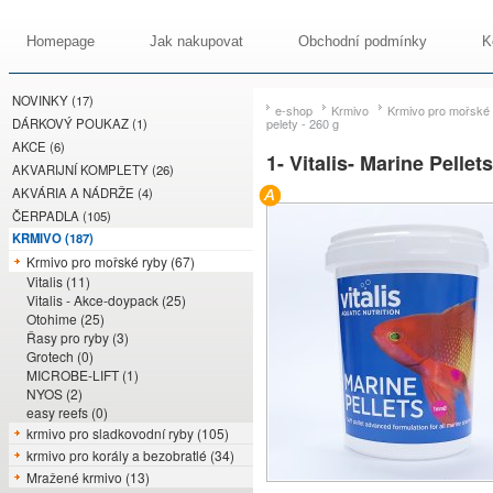
Homepage
Jak nakupovat
Obchodní podmínky
K
NOVINKY (17)
e-shop
Krmivo
Krmivo pro mořské
DÁRKOVÝ POUKAZ (1)
pelety - 260 g
AKCE (6)
1- Vitalis- Marine Pelle
AKVARIJNÍ KOMPLETY (26)
AKVÁRIA A NÁDRŽE (4)
ČERPADLA (105)
KRMIVO (187)
Krmivo pro mořské ryby (67)
Vitalis (11)
Vitalis - Akce-doypack (25)
Otohime (25)
Řasy pro ryby (3)
Grotech (0)
MICROBE-LIFT (1)
NYOS (2)
easy reefs (0)
krmivo pro sladkovodní ryby (105)
krmivo pro korály a bezobratlé (34)
Mražené krmivo (13)