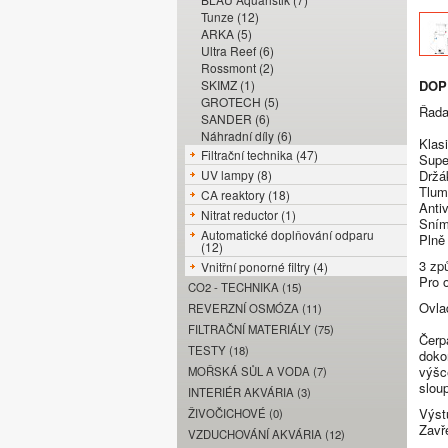
Tunze (12)
ARKA (5)
Ultra Reef (6)
Rossmont (2)
SKIMZ (1)
DOP
GROTECH (5)
Řad
SANDER (6)
Náhradní díly (6)
Klas
Filtrační technika (47)
Supe
UV lampy (8)
Držá
Tlum
CA reaktory (18)
Antiv
Nitrat reductor (1)
Sním
Automatické doplňování odparu
Plně 
(12)
3 zp
Vnitřní ponorné filtry (4)
Pro o
CO2 - TECHNIKA (15)
Ovla
REVERZNÍ OSMÓZA (11)
FILTRAČNÍ MATERIÁLY (75)
Čerp
TESTY (18)
doko
výšc
MOŘSKÁ SŮL A VODA (7)
slou
INTERIÉR AKVÁRIA (3)
Výst
ŽIVOČICHOVÉ (0)
Zavř
VZDUCHOVÁNÍ AKVÁRIA (12)