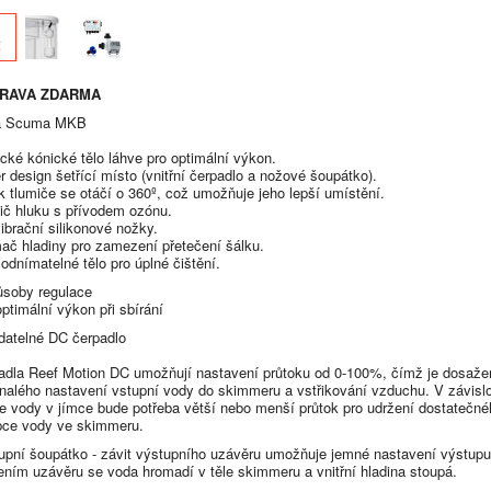
RAVA ZDARMA
a Scuma MKB
ické kónické tělo láhve pro optimální výkon.
r design šetřící místo (vnitřní čerpadlo a nožové šoupátko).
k tlumiče se otáčí o 360º, což umožňuje jeho lepší umístění.
ič hluku s přívodem ozónu.
ibrační silikonové nožky.
ač hladiny pro zamezení přetečení šálku.
odnímatelné tělo pro úplné čištění.
ůsoby regulace
ptimální výkon při sbírání
datelné DC čerpadlo
adla Reef Motion DC umožňují nastavení průtoku od 0-100%, čímž je dosaže
nalého nastavení vstupní vody do skimmeru a vstřikování vzduchu. V závislo
e vody v jímce bude potřeba větší nebo menší průtok pro udržení dostatečné
pce vody ve skimmeru.
upní šoupátko - závit výstupního uzávěru umožňuje jemné nastavení výstupu
ením uzávěru se voda hromadí v těle skimmeru a vnitřní hladina stoupá.