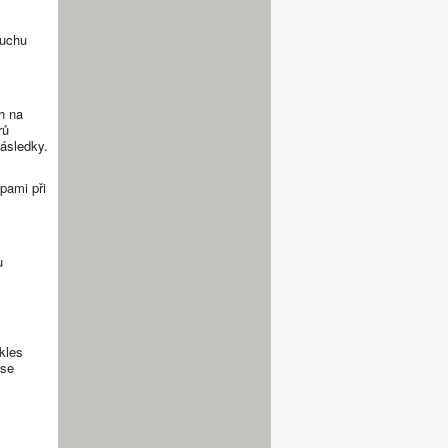
duchu
h na
130DC - do 500 l |
rů
ásledky.
pami při
u
kles
 se