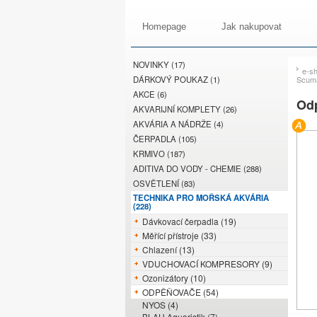
Homepage
Jak nakupovat
NOVINKY (17)
e-s
DÁRKOVÝ POUKAZ (1)
Scuma
AKCE (6)
Od
AKVARIJNÍ KOMPLETY (26)
AKVÁRIA A NÁDRŽE (4)
ČERPADLA (105)
KRMIVO (187)
ADITIVA DO VODY - CHEMIE (288)
OSVĚTLENÍ (83)
TECHNIKA PRO MOŘSKÁ AKVÁRIA
(228)
Dávkovací čerpadla (19)
Měřící přístroje (33)
Chlazení (13)
VDUCHOVACÍ KOMPRESORY (9)
Ozonizátory (10)
ODPĚŇOVAČE (54)
NYOS (4)
BLAU Aquaristik (7)