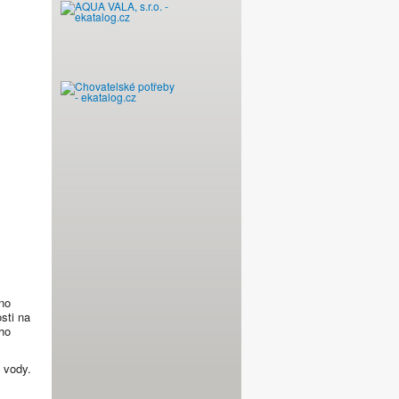
Scuma MKB
no
sti na
ho
 vody.