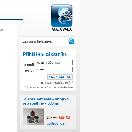
LAU
Odpěňovač BLAU
e-mail:
heslo:
zapomenuté heslo?
novou registraci proveďte zde
Plant Elements - hnojivo
pro rostliny - 500 ml
Cena:
185 Kč
podrobnosti