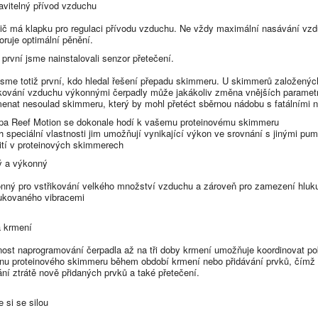
avitelný přívod vzduchu
ič má klapku pro regulaci přívodu vzduchu. Ne vždy maximální nasávání vz
oruje optimální pěnění.
 první jsme nainstalovali senzor přetečení.
 jsme totiž první, kdo hledal řešení přepadu skimmeru. U skimmerů založenýc
ikování vzduchu výkonnými čerpadly může jakákoliv změna vnějších paramet
enat nesoulad skimmeru, který by mohl přetéct sběrnou nádobu s fatálními n
a Reef Motion se dokonale hodí k vašemu proteinovému skimmeru
ch speciální vlastnosti jim umožňují vynikající výkon ve srovnání s jinými pum
ití v proteinových skimmerech
ý a výkonný
nný pro vstřikování velkého množství vzduchu a zároveň pro zamezení hluk
ukovaného vibracemi
 krmení
ost naprogramování čerpadla až na tři doby krmení umožňuje koordinovat po
nu proteinového skimmeru během období krmení nebo přidávání prvků, čímž
ání ztrátě nově přidaných prvků a také přetečení.
e si se silou