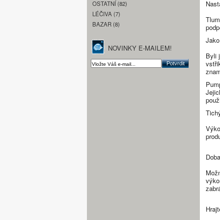
Nast
OSTATNÍ (82)
LÉČIVA (7)
Tlum
BAZAR (8)
podp
Jako
NOVINKY E-MAILEM!
Byli
vstř
znam
Pump
Jeji
použ
Tich
Výko
prod
Doba
Možn
výko
zabr
Hrajt