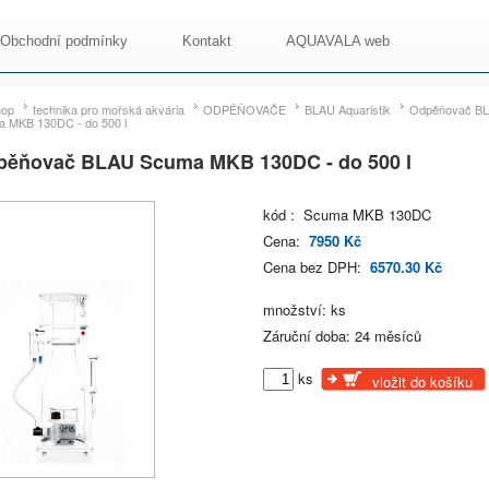
Obchodní podmínky
Kontakt
AQUAVALA web
hop
technika pro mořská akvária
ODPĚŇOVAČE
BLAU Aquaristik
Odpěňovač B
 MKB 130DC - do 500 l
pěňovač BLAU Scuma MKB 130DC - do 500 l
kód : Scuma MKB 130DC
Cena:
7950 Kč
Cena bez DPH:
6570.30 Kč
množství: ks
Záruční doba: 24 měsíců
ks
vložit do košíku