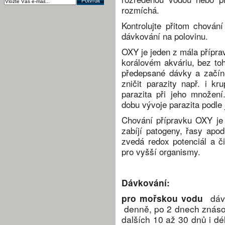
rozmíchá.
Kontrolujte přitom chování
dávkování na polovinu.
OXY je jeden z mála příprav
korálovém akváriu, bez toh
předepsané dávky a začín
zničit parazity např. i kr
parazita při jeho množen
dobu vývoje parazita podle 
Chování přípravku OXY je 
zabíjí patogeny, řasy apo
zvedá redox potenciál a č
pro vyšší organismy.
Dávkování:
pro mořskou vodu
dáv
denně, po 2 dnech znáso
dalších 10 až 30 dnů i dé