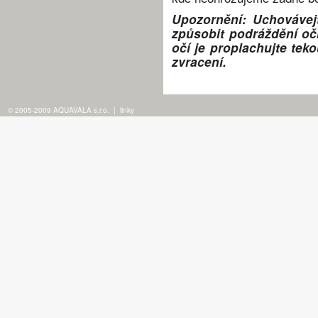
Upozornění: Uchovávej
způsobit podráždění oč
očí je proplachujte teko
zvracení.
© 2005-2009 AQUAVALA s.r.o.
|
linky