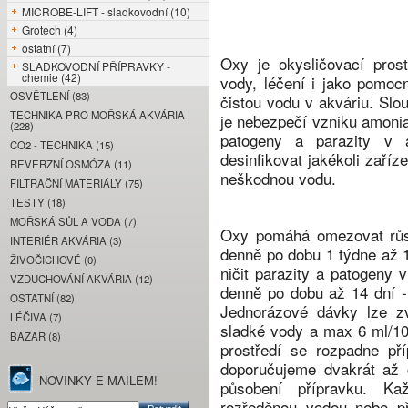
MICROBE-LIFT - sladkovodní (10)
Grotech (4)
ostatní (7)
Oxy je okysličovací prost
SLADKOVODNÍ PŘÍPRAVKY -
chemie (42)
vody, léčení i jako pomocn
OSVĚTLENÍ (83)
čistou vodu v akváriu. Slo
TECHNIKA PRO MOŘSKÁ AKVÁRIA
je nebezpečí vzniku amoniak
(228)
patogeny a parazity v 
CO2 - TECHNIKA (15)
desinfikovat jakékoli zaří
REVERZNÍ OSMÓZA (11)
neškodnou vodu.
FILTRAČNÍ MATERIÁLY (75)
TESTY (18)
MOŘSKÁ SŮL A VODA (7)
Oxy pomáhá omezovat růst 
INTERIÉR AKVÁRIA (3)
denně po dobu 1 týdne až 
ŽIVOČICHOVÉ (0)
ničit parazity a patogeny 
VZDUCHOVÁNÍ AKVÁRIA (12)
denně po dobu až 14 dní - 
OSTATNÍ (82)
Jednorázové dávky lze z
LÉČIVA (7)
sladké vody a max 6 ml/10
BAZAR (8)
prostředí se rozpadne př
doporučujeme dvakrát až č
NOVINKY E-MAILEM!
působení přípravku. K
rozředěnou vodou nebo př