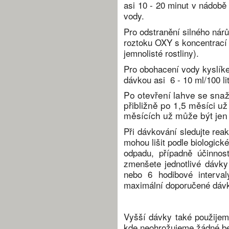
asi 10 - 20 minut v nádobě 
vody.
Pro odstranění silného nárůs
roztoku OXY s koncentrací 
jemnolisté rostliny).
Pro obohacení vody kyslík
dávkou asi 6 - 10 ml/100 lit
Po otevření lahve se snaž
přibližně po 1,5 měsíci už
měsících už může být jen
Při dávkování sledujte rea
mohou lišit podle biologic
odpadu, případně účinností
zmenšete jednotlivé dávky
nebo 6 hodibové interva
maximální doporučené dáv
Vyšší dávky také použijem
kde neohrožujeme žádné be