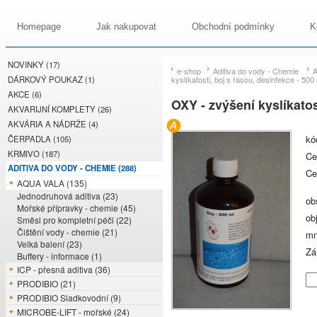
Homepage
Jak nakupovat
Obchodní podmínky
K
NOVINKY (17)
e-shop
Aditiva do vody - Chemie
DÁRKOVÝ POUKAZ (1)
kyslíkatosti, boj s řasou, desinfekce - 500
AKCE (6)
OXY - zvýšení kyslíkatos
AKVARIJNÍ KOMPLETY (26)
AKVÁRIA A NÁDRŽE (4)
kó
ČERPADLA (105)
KRMIVO (187)
C
ADITIVA DO VODY - CHEMIE (288)
Ce
AQUA VALA (135)
Jednodruhová aditiva (23)
ob
Mořské přípravky - chemie (45)
ob
Směsi pro kompletní péči (22)
Čištění vody - chemie (21)
mn
Velká balení (23)
Zá
Buffery - informace (1)
ICP - přesná aditiva (36)
PRODIBIO (21)
PRODIBIO Sladkovodní (9)
MICROBE-LIFT - mořské (24)