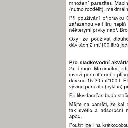
množení parazita). Maxi
(nutno rozdělit), maximál
Při používání přípravk
zařazenou ve filtru náplň
některými prvky např. B
Oxy lze používat dlouho
dávkách 2 ml/100 litrů je
Pro sladkovodní akvári
2x denně. Maximální jedn
invazi parazitů nebo plí
dávkou 15-20 ml/100 l. P
vývinu parazita (cyklus) p
Při likvidaci řas bude sta
Mějte na paměti, že kal a
tak světlo a adsorbční ná
apod.
Použít lze i na krátkodobo