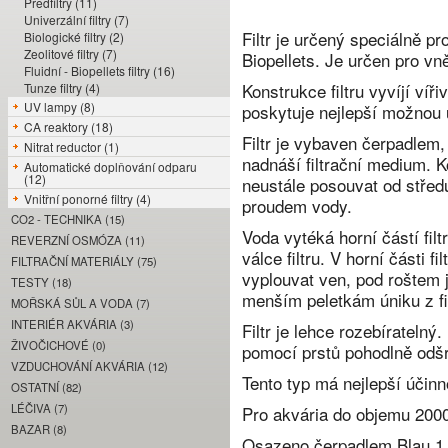
Předfiltry (11)
Univerzální filtry (7)
Filtr je určený speciálně pr
Biologické filtry (2)
Zeolitové filtry (7)
Biopellets. Je určen pro vně
Fluidní - Biopellets filtry (16)
Konstrukce filtru vyvíjí ví
Tunze filtry (4)
UV lampy (8)
poskytuje nejlepší možnou ú
CA reaktory (18)
Filtr je vybaven čerpadlem,
Nitrat reductor (1)
nadnáší filtrační medium. K
Automatické doplňování odparu
(12)
neustále posouvat od středu
Vnitřní ponorné filtry (4)
proudem vody.
CO2 - TECHNIKA (15)
Voda vytéká horní částí fil
REVERZNÍ OSMÓZA (11)
válce filtru. V horní části f
FILTRAČNÍ MATERIÁLY (75)
vyplouvat ven, pod roštem j
TESTY (18)
menším peletkám úniku z fil
MOŘSKÁ SŮL A VODA (7)
INTERIÉR AKVÁRIA (3)
Filtr je lehce rozebíratelný
ŽIVOČICHOVÉ (0)
pomocí prstů pohodlně odšr
VZDUCHOVÁNÍ AKVÁRIA (12)
Tento typ má nejlepší účinn
OSTATNÍ (82)
LÉČIVA (7)
Pro akvária do objemu 2000 
BAZAR (8)
Osazeno čerpadlem Blau 1,